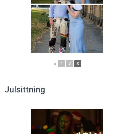
◄
1
2
3
Julsittning