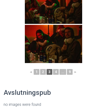
◄
1
2
3
4
...
9
►
Avslutningspub
no images were found