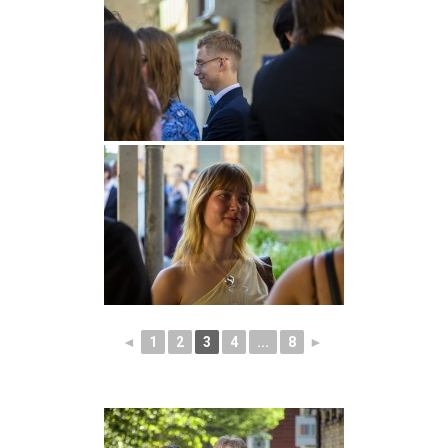
◄
1
2
3
4
...
8
►