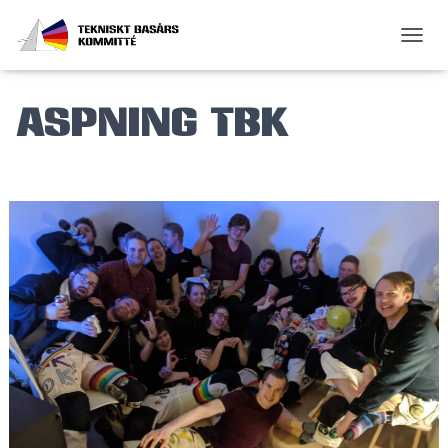
SLÅ P
ASPNING TBK