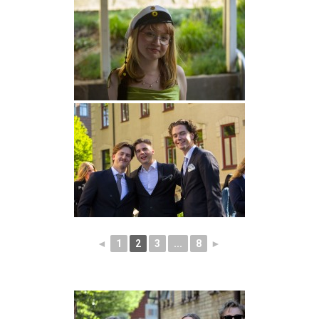
◄
1
2
3
...
8
►