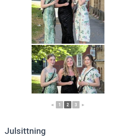
◄
1
2
3
►
Julsittning