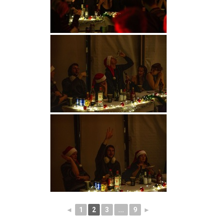
◄
1
2
3
...
9
►