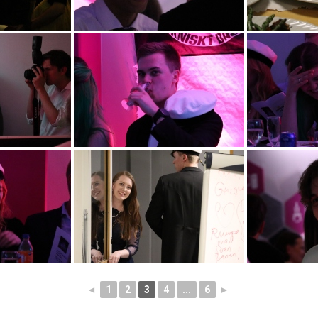
◄
1
2
3
4
...
6
►