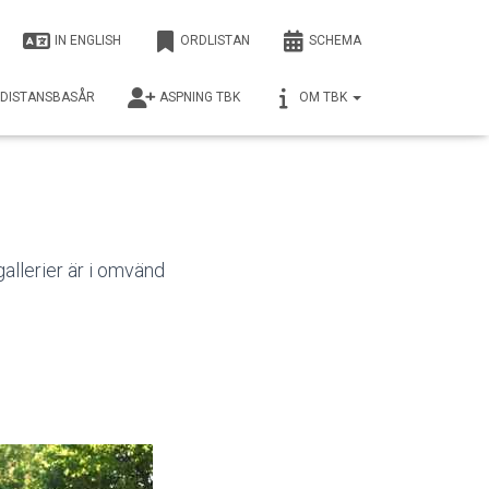
IN ENGLISH
ORDLISTAN
SCHEMA
DISTANSBASÅR
ASPNING TBK
OM TBK
gallerier är i omvänd