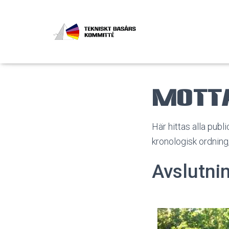
Motta
Här hittas alla publ
kronologisk ordning,
Avslutni