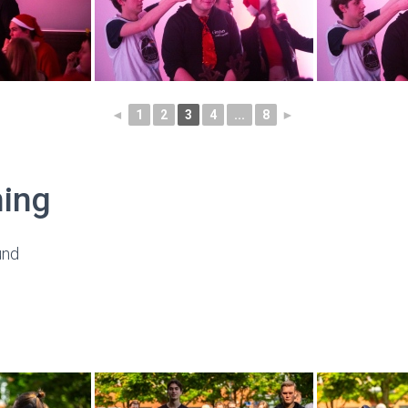
◄
1
2
3
4
...
8
►
ning
und