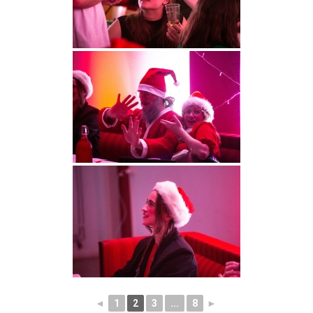
◄
1
2
3
...
8
►