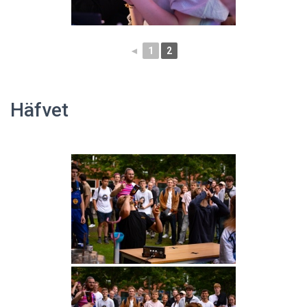
◄
1
2
Häfvet