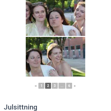
◄
1
2
3
...
6
►
Julsittning