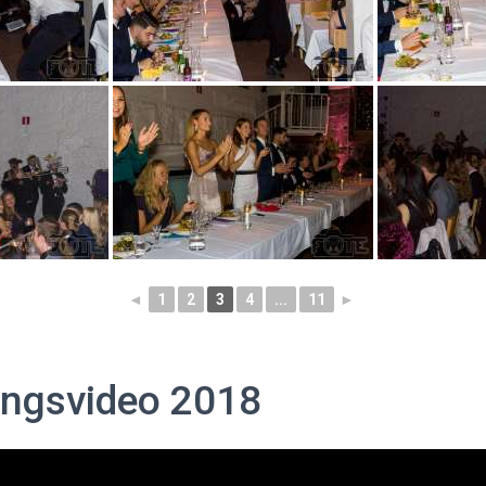
◄
1
2
3
4
...
11
►
ngsvideo 2018