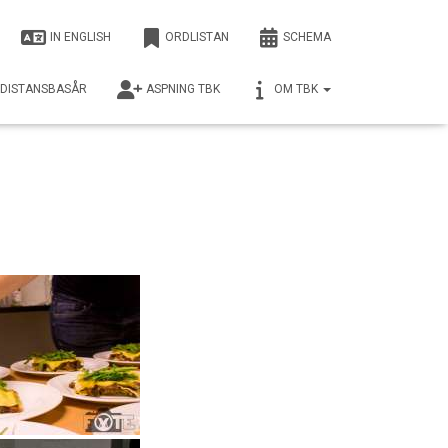
IN ENGLISH
ORDLISTAN
SCHEMA
DISTANSBASÅR
ASPNING TBK
OM TBK